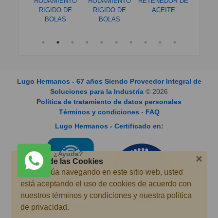
EDOR DE
RODAMIENTO
RODAMIENTO
RETENEDOR DE
RODAM
EITE
RIGIDO DE
RIGIDO DE
ACEITE
LIN
BOLAS
BOLAS
Lugo Hermanos - 67 años Siendo Proveedor Integral de
Soluciones para la Industría
©
2026
Política de tratamiento de datos personales
Términos y condiciones
-
FAQ
Lugo Hermanos - Certificado en:
¿Ayuda?
×
Acerca de las Cookies
Si continúa navegando en este sitio web, usted
está aceptando el uso de cookies de acuerdo con
nuestros términos y condiciones y nuestra política
de privacidad.