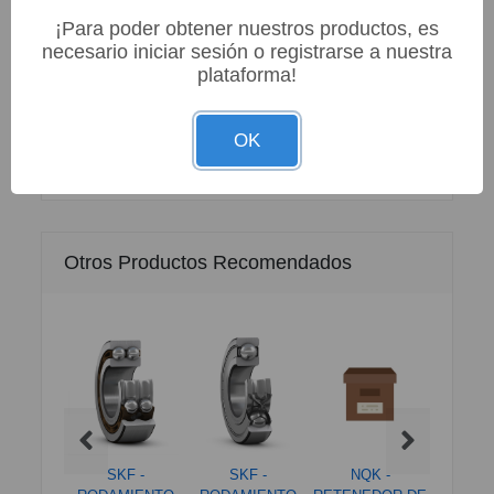
Especificaciones
¡Para poder obtener nuestros productos, es
necesario iniciar sesión o registrarse a nuestra
plataforma!
Información Sobre este Producto
OK
Otros Productos Recomendados
K -
SKF -
SKF -
NQK -
IN