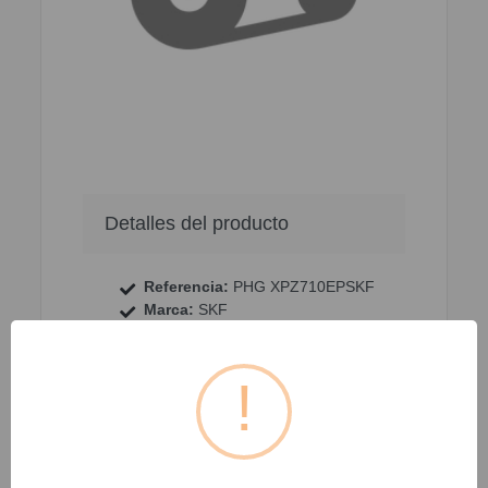
Detalles del producto
Referencia:
PHG XPZ710EPSKF
Marca:
SKF
Nombre del producto:
CORREA
TRAPEZOIDAL
Familia:
TRANSMISION DE
POTENCIA
Grupo:
CORREAS
Sub-Grupo:
Power Transmission