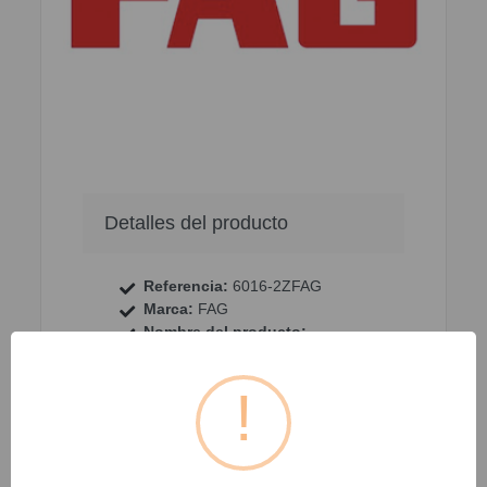
Detalles del producto
Referencia:
6016-2ZFAG
Marca:
FAG
Nombre del producto:
RODAMIENTO RIGIDO DE
BOLAS
Familia:
RODAMIENTOS
Grupo:
RODAMIENTOS RIGIDOS
DE BOLAS
Sub-Grupo:
Bearings and Units