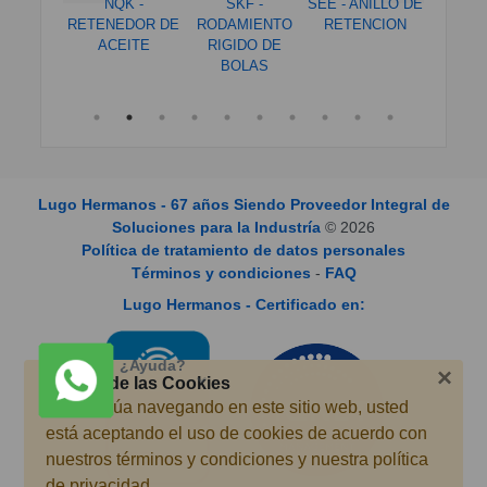
K -
NQK -
SKF -
SEE - ANILLO DE
SEE - A
NEDOR
RETENEDOR DE
RODAMIENTO
RETENCION
RETE
EGO
ACEITE
RIGIDO DE
BOLAS
Lugo Hermanos - 67 años Siendo Proveedor Integral de
Soluciones para la Industría
©
2026
Política de tratamiento de datos personales
Términos y condiciones
-
FAQ
Lugo Hermanos - Certificado en:
¿Ayuda?
×
Acerca de las Cookies
Si continúa navegando en este sitio web, usted
está aceptando el uso de cookies de acuerdo con
nuestros términos y condiciones y nuestra política
de privacidad.